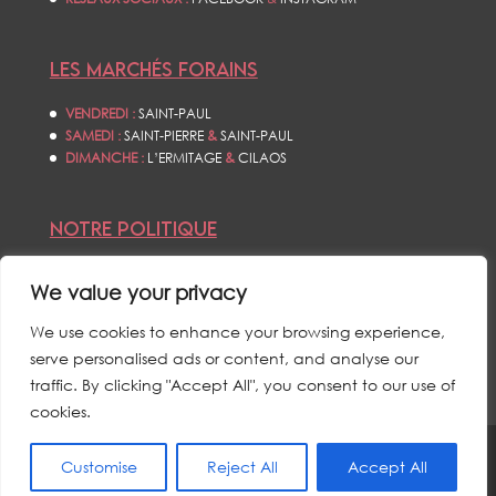
LES MARCHÉS FORAINS
VENDREDI :
SAINT-PAUL
SAMEDI :
SAINT-PIERRE
&
SAINT-PAUL
DIMANCHE :
L’ERMITAGE
&
CILAOS
NOTRE POLITIQUE
CONDITIONS GÉNÉRALES DE VENTES
We value your privacy
POLITIQUE DE CONFIDENTIALITÉS
MENTIONS LÉGALES
We use cookies to enhance your browsing experience,
serve personalised ads or content, and analyse our
traffic. By clicking "Accept All", you consent to our use of
cookies.
Customise
Reject All
Accept All
© L’ŒIL DU CYCLONE - TOUS DROITS RÉSERVÉS - 2021