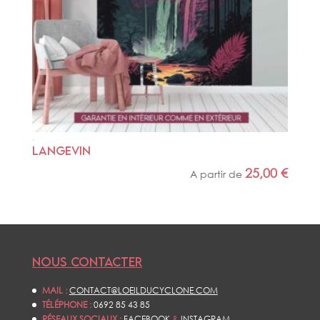
LANGEVIN
25,00
€
A partir de
NOUS CONTACTER
MAIL :
CONTACT@LOEILDUCYCLONE.COM
TÉLÉPHONE :
0692 85 43 85
RÉSEAUX SOCIAUX :
FACEBOOK
&
INSTAGRAM