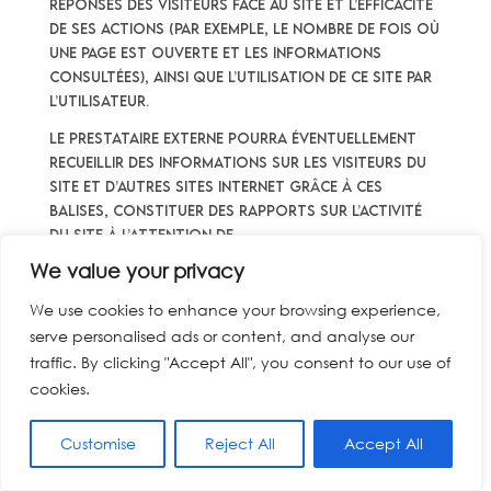
réponses des visiteurs face au Site et l’efficacité
de ses actions (par exemple, le nombre de fois où
une page est ouverte et les informations
consultées), ainsi que l’utilisation de ce Site par
l’Utilisateur.
Le prestataire externe pourra éventuellement
recueillir des informations sur les visiteurs du
Site et d’autres sites Internet grâce à ces
balises, constituer des rapports sur l’activité
du Site à l’attention de
https://loeilducyclone.com
, et fournir d’autres
We value your privacy
services relatifs à l’utilisation de celui-ci et
d’Internet.
We use cookies to enhance your browsing experience,
serve personalised ads or content, and analyse our
traffic. By clicking "Accept All", you consent to our use of
10. Droit applicable et
cookies.
attribution de
juridiction.
Customise
Reject All
Accept All