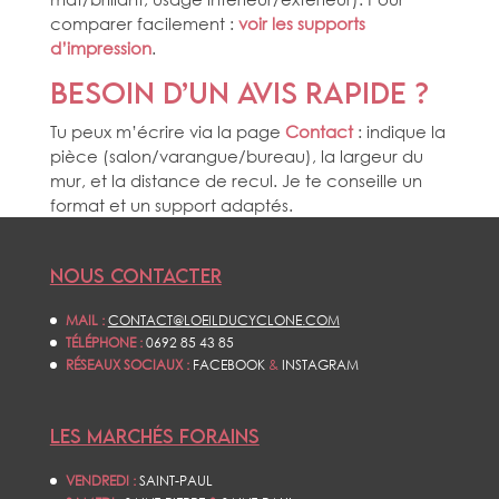
comparer facilement :
voir les supports
d’impression
.
Besoin d’un avis rapide ?
Tu peux m’écrire via la page
Contact
: indique la
pièce (salon/varangue/bureau), la largeur du
mur, et la distance de recul. Je te conseille un
format et un support adaptés.
NOUS CONTACTER
MAIL :
CONTACT@LOEILDUCYCLONE.COM
TÉLÉPHONE :
0692 85 43 85
RÉSEAUX SOCIAUX :
FACEBOOK
&
INSTAGRAM
LES MARCHÉS FORAINS
VENDREDI :
SAINT-PAUL