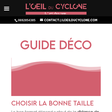
0692854385
contact@loeilducyclone.com
Guide déco
Choisir la bonne taille
Le bon format dépend surtout de la
distance de