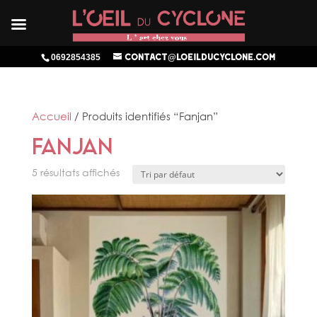
0692854385
contact@loeilducyclone.com
Accueil
/ Produits identifiés “Fanjan”
Fanjan
5 résultats affichés