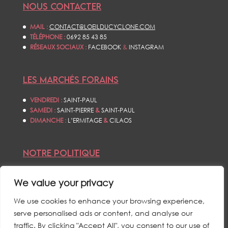
NOUS CONTACTER
MAIL :
CONTACT@LOEILDUCYCLONE.COM
TÉLÉPHONE :
0692 85 43 85
RÉSEAUX SOCIAUX :
FACEBOOK
&
INSTAGRAM
LES MARCHÉS FORAINS
VENDREDI :
SAINT-PAUL
SAMEDI :
SAINT-PIERRE
&
SAINT-PAUL
DIMANCHE :
L’ERMITAGE
&
CILAOS
NOTRE POLITIQUE
CONDITIONS GÉNÉRALES DE VENTES
We value your privacy
POLITIQUE DE CONFIDENTIALITÉS
MENTIONS LÉGALES
We use cookies to enhance your browsing experience,
serve personalised ads or content, and analyse our
traffic. By clicking "Accept All", you consent to our use of