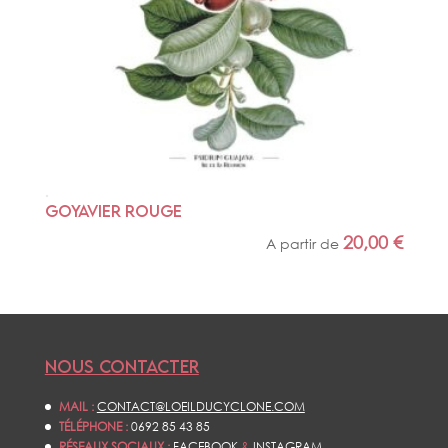
GOYAVIER ROUGE
20,00
€
A partir de
NOUS CONTACTER
MAIL :
CONTACT@LOEILDUCYCLONE.COM
TÉLÉPHONE :
0692 85 43 85
RÉSEAUX SOCIAUX :
FACEBOOK
&
INSTAGRAM