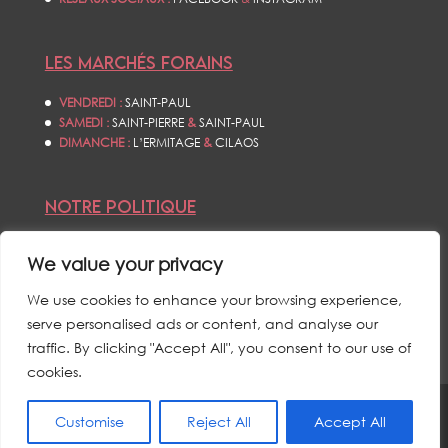
LES MARCHÉS FORAINS
VENDREDI :
SAINT-PAUL
SAMEDI :
SAINT-PIERRE
&
SAINT-PAUL
DIMANCHE :
L’ERMITAGE
&
CILAOS
NOTRE POLITIQUE
CONDITIONS GÉNÉRALES DE VENTES
We value your privacy
POLITIQUE DE CONFIDENTIALITÉS
MENTIONS LÉGALES
We use cookies to enhance your browsing experience,
serve personalised ads or content, and analyse our
traffic. By clicking "Accept All", you consent to our use of
cookies.
Customise
Reject All
Accept All
© L’ŒIL DU CYCLONE - TOUS DROITS RÉSERVÉS - 2021