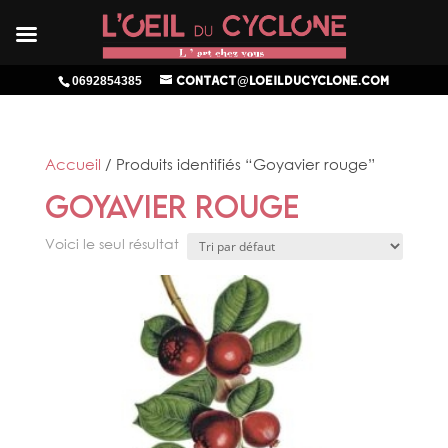
0692854385
contact@loeilducyclone.com
Accueil
/ Produits identifiés “Goyavier rouge”
Goyavier rouge
Voici le seul résultat