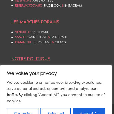
TÉLÉPHONE :
0692 85 43 85
RÉSEAUX SOCIAUX :
FACEBOOK
&
INSTAGRAM
LES MARCHÉS FORAINS
VENDREDI :
SAINT-PAUL
SAMEDI :
SAINT-PIERRE
&
SAINT-PAUL
DIMANCHE :
L’ERMITAGE
&
CILAOS
NOTRE POLITIQUE
CONDITIONS GÉNÉRALES DE VENTES
We value your privacy
POLITIQUE DE CONFIDENTIALITÉS
MENTIONS LÉGALES
We use cookies to enhance your browsing experience,
serve personalised ads or content, and analyse our
traffic. By clicking "Accept All", you consent to our use of
cookies.
Customise
Reject All
Accept All