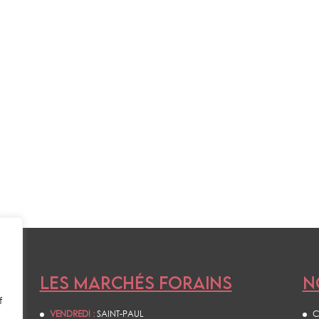
LES MARCHÉS FORAINS
N
f
VENDREDI :
SAINT-PAUL
C