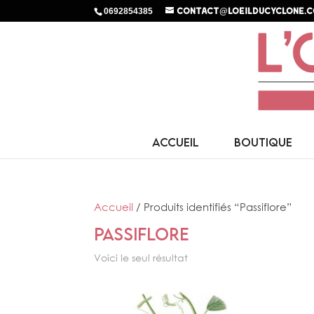
0692854385
contact@loeilducyclone.
ACCUEIL
BOUTIQUE
Accueil
/ Produits identifiés “Passiflore”
Passiflore
Voici le seul résultat