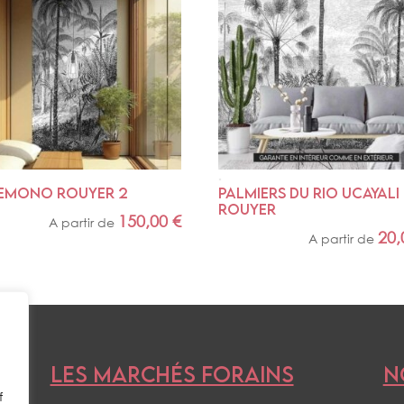
EMONO ROUYER 2
Palmiers du Rio Ucayali 
Rouyer
150,00
€
A partir de
20
A partir de
LES MARCHÉS FORAINS
N
f