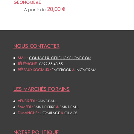
GEONOMEAE
20,00
€
A partir de
NOUS CONTACTER
MAIL :
CONTACT@LOEILDUCYCLONE.COM
TÉLÉPHONE :
0692 85 43 85
RÉSEAUX SOCIAUX :
FACEBOOK
&
INSTAGRAM
LES MARCHÉS FORAINS
VENDREDI :
SAINT-PAUL
SAMEDI :
SAINT-PIERRE
&
SAINT-PAUL
DIMANCHE :
L’ERMITAGE
&
CILAOS
NOTRE POLITIQUE