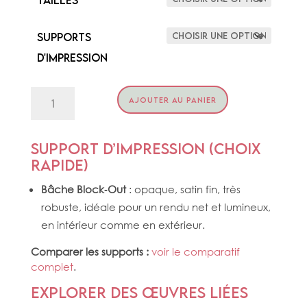
Supports
d'impression
quantité
AJOUTER AU PANIER
de
BIRD
ON
ORCHID
Support d’impression (choix
rapide)
Bâche Block‑Out
: opaque, satin fin, très
robuste, idéale pour un rendu net et lumineux,
en intérieur comme en extérieur.
Comparer les supports :
voir le comparatif
complet
.
Explorer des œuvres liées