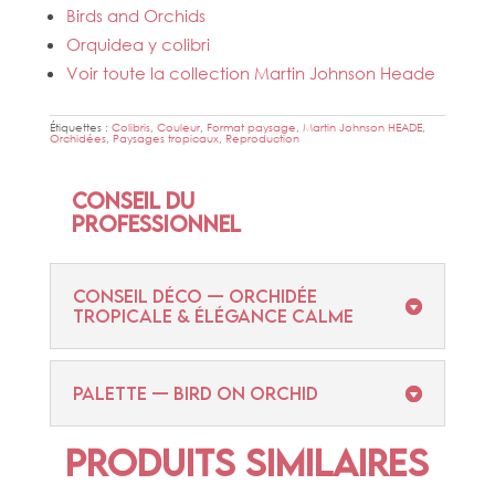
Birds and Orchids
Orquidea y colibri
Voir toute la collection Martin Johnson Heade
Étiquettes :
Colibris
,
Couleur
,
Format paysage
,
Martin Johnson HEADE
,
Orchidées
,
Paysages tropicaux
,
Reproduction
Conseil du
professionnel
CONSEIL DÉCO — ORCHIDÉE
TROPICALE & ÉLÉGANCE CALME
PALETTE — BIRD ON ORCHID
Produits similaires