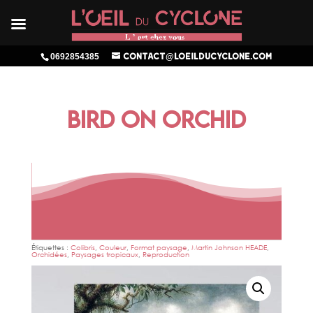
0692854385
contact@loeilducyclone.com
BIRD ON ORCHID
Étiquettes :
Colibris
,
Couleur
,
Format paysage
,
Martin Johnson HEADE
,
Orchidées
,
Paysages tropicaux
,
Reproduction