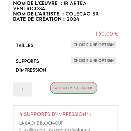
NOM DE L’ŒUVRE :
IRIARTEA
VENTRICOSA
NOM DE L’ARTISTE :
COLECAO BR
DATE DE CRÉATION :
2024
150,00
€
Tailles
Supports
d'impression
quantité
AJOUTER AU PANIER
de
KAKEMONO
VENTRICOSA
4 supports d' impression* :
LA BÂCHE BLOCK-OUT
Elle offre une très grande résistance