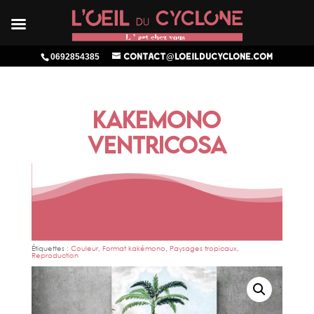
0692854385
contact@loeilducyclone.com
KAKEMONO
VENTRICOSA
Étiquettes :
Couleur
,
Format kakémono
,
Paysages tropicaux
,
Reproduction