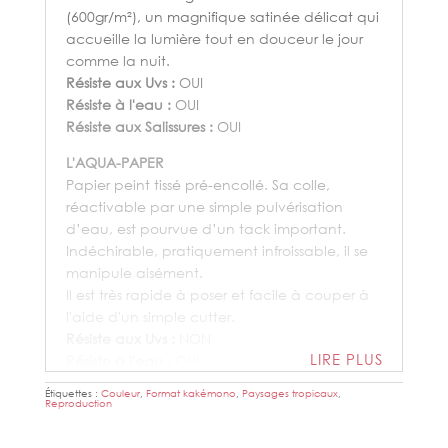
(600gr/m²), un magnifique satinée délicat qui
accueille la lumière tout en douceur le jour
comme la nuit.
Résiste aux Uvs :
OUI
Résiste à l'eau :
OUI
Résiste aux Salissures :
OUI
L'AQUA-PAPER
Papier peint tissé pré-encollé. Sa colle,
réactivable par une simple pulvérisation
d’eau, est pourvue d’un tack important.
Indéchirable, pratiquement infroissable, il se
manipule aisément.
Il est très rapide à poser et facile à couper à
l'aide d'un simple cutter.
Résiste aux Uvs :
NON
LIRE PLUS
Résiste à l'eau :
OUI
Résiste aux Salissures :
OUI
Étiquettes :
Couleur
,
Format kakémono
,
Paysages tropicaux
,
Reproduction
LE TEXWALL
La
Ferrari
des supports. Un textile mural blanc