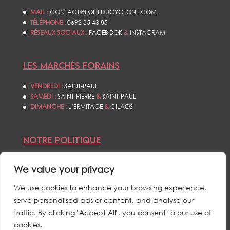
MAIL :
CONTACT@LOEILDUCYCLONE.COM
TÉLÉPHONE :
0692 85 43 85
RÉSEAUX SOCIAUX :
FACEBOOK
&
INSTAGRAM
LES MARCHÉS FORAINS
VENDREDI :
SAINT-PAUL
SAMEDI :
SAINT-PIERRE
&
SAINT-PAUL
DIMANCHE :
L’ERMITAGE
&
CILAOS
NOTRE POLITIQUE
CONDITIONS GÉNÉRALES DE VENTES
We value your privacy
POLITIQUE DE CONFIDENTIALITÉS
MENTIONS LÉGALES
We use cookies to enhance your browsing experience,
serve personalised ads or content, and analyse our
traffic. By clicking "Accept All", you consent to our use of
cookies.