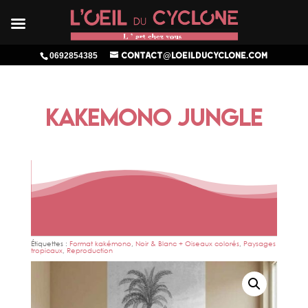
0692854385
contact@loeilducyclone.com
KAKEMONO JUNGLE
Étiquettes :
Format kakémono
,
Noir & Blanc + Oiseaux colorés
,
Paysages
tropicaux
,
Reproduction