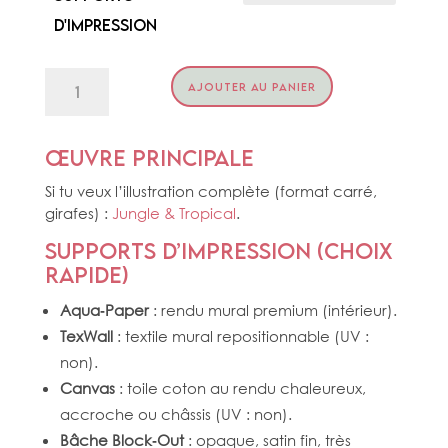
d'impression
quantité
AJOUTER AU PANIER
de
KAKEMONO
JUNGLE
Œuvre principale
Si tu veux l’illustration complète (format carré,
girafes) :
Jungle & Tropical
.
Supports d’impression (choix
rapide)
Aqua‑Paper
: rendu mural premium (intérieur).
TexWall
: textile mural repositionnable (UV :
non).
Canvas
: toile coton au rendu chaleureux,
accroche ou châssis (UV : non).
Bâche Block‑Out
: opaque, satin fin, très