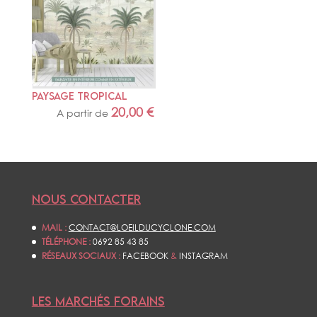
PAYSAGE TROPICAL
20,00
€
A partir de
NOUS CONTACTER
MAIL :
CONTACT@LOEILDUCYCLONE.COM
TÉLÉPHONE :
0692 85 43 85
RÉSEAUX SOCIAUX :
FACEBOOK
&
INSTAGRAM
LES MARCHÉS FORAINS