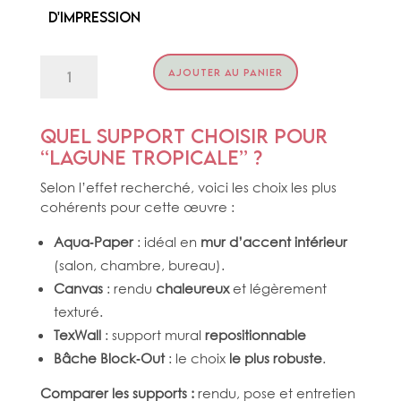
d'impression
quantité
AJOUTER AU PANIER
de
LAGUNE
TROPICALE
Quel support choisir pour
“Lagune tropicale” ?
Selon l’effet recherché, voici les choix les plus
cohérents pour cette œuvre :
Aqua‑Paper
: idéal en
mur d’accent intérieur
(salon, chambre, bureau).
Canvas
: rendu
chaleureux
et légèrement
texturé.
TexWall
: support mural
repositionnable
Bâche Block‑Out
: le choix
le plus robuste
.
Comparer les supports :
rendu, pose et entretien