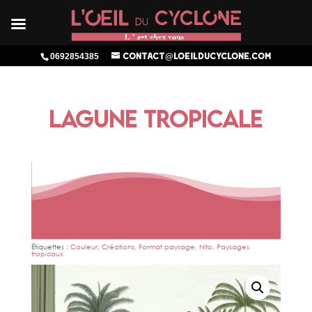
0692854385
contact@loeilducyclone.com
LAGUNE TROPICALE
Étiquettes :
Couleur
,
Créations
,
Format paysage
,
Nito
,
Paysages
tropicaux