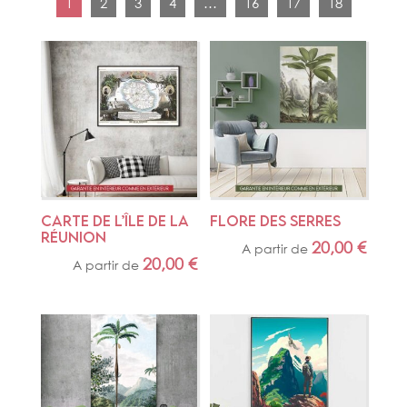
1
2
3
4
…
16
17
18
CARTE DE L’ÎLE DE LA 
FLORE DES SERRES
RÉUNION
20,00
€
A partir de
20,00
€
A partir de