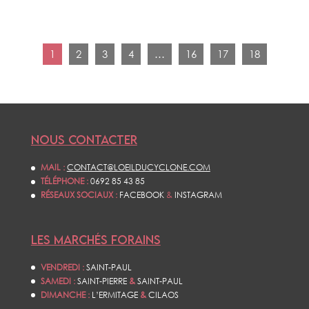
1
2
3
4
…
16
17
18
NOUS CONTACTER
MAIL :
CONTACT@LOEILDUCYCLONE.COM
TÉLÉPHONE :
0692 85 43 85
RÉSEAUX SOCIAUX :
FACEBOOK
&
INSTAGRAM
LES MARCHÉS FORAINS
VENDREDI :
SAINT-PAUL
SAMEDI :
SAINT-PIERRE
&
SAINT-PAUL
DIMANCHE :
L’ERMITAGE
&
CILAOS