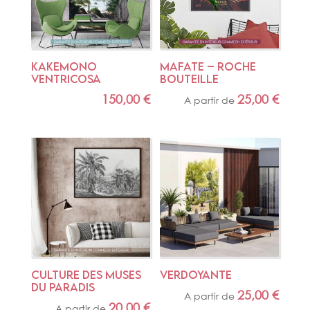
KAKEMONO 
MAFATE – ROCHE 
VENTRICOSA
BOUTEILLE
150,00
€
25,00
€
A partir de
CULTURE DES MUSES 
VERDOYANTE
DU PARADIS
25,00
€
A partir de
20,00
€
A partir de