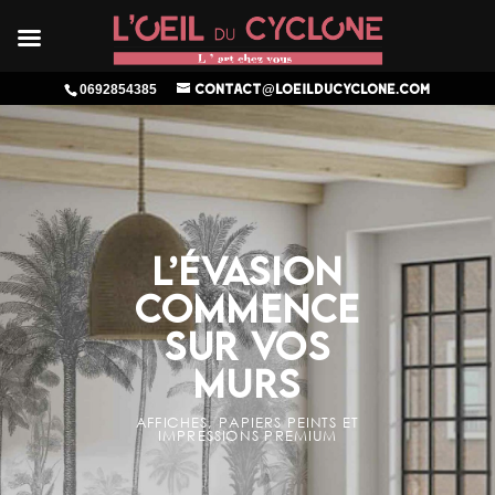
0692854385
contact@loeilducyclone.com
L’ÉVASION
COMMENCE
SUR VOS
MURS
AFFICHES, PAPIERS PEINTS ET
IMPRESSIONS PREMIUM