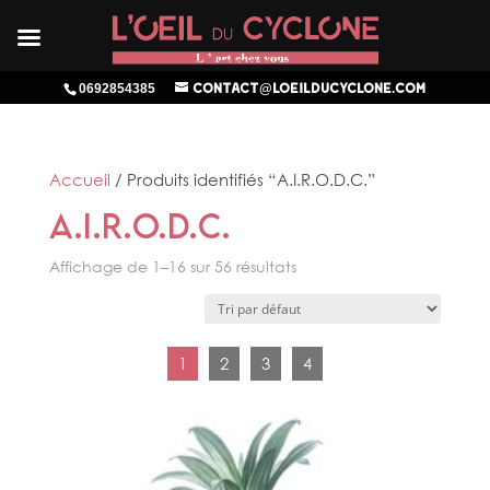
0692854385
contact@loeilducyclone.com
Accueil
/ Produits identifiés “A.I.R.O.D.C.”
A.I.R.O.D.C.
Affichage de 1–16 sur 56 résultats
1
2
3
4