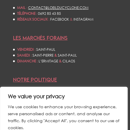
MAIL :
CONTACT@LOEILDUCYCLONE.COM
TÉLÉPHONE :
0692 85 43 85
RÉSEAUX SOCIAUX :
FACEBOOK
&
INSTAGRAM
LES MARCHÉS FORAINS
VENDREDI :
SAINT-PAUL
SAMEDI :
SAINT-PIERRE
&
SAINT-PAUL
DIMANCHE :
L’ERMITAGE
&
CILAOS
NOTRE POLITIQUE
CONDITIONS GÉNÉRALES DE VENTES
We value your privacy
POLITIQUE DE CONFIDENTIALITÉS
MENTIONS LÉGALES
We use cookies to enhance your browsing experience,
serve personalised ads or content, and analyse our
traffic. By clicking "Accept All", you consent to our use of
cookies.