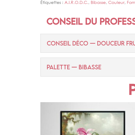
Étiquettes :
A.I.R.O.D.C.
,
Bibasse
,
Couleur
,
For
Conseil du profes
CONSEIL DÉCO — DOUCEUR FRU
PALETTE — BIBASSE