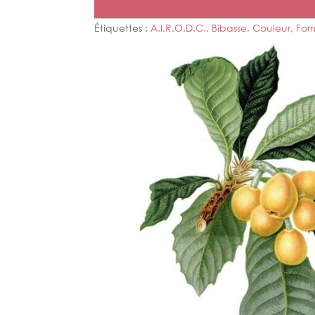
Étiquettes :
A.I.R.O.D.C.
,
Bibasse
,
Couleur
,
For