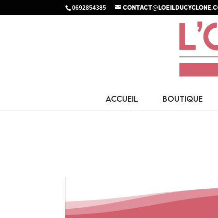
0692854385
contact@loeilducyclone.
ACCUEIL
BOUTIQUE