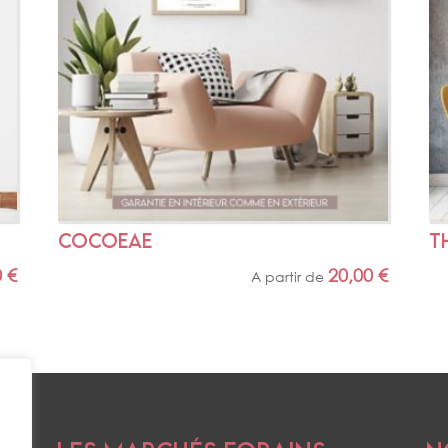
COCOEAE
T
0
€
20,00
€
A partir de