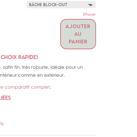
Effacer
AJOUTER
AU
PANIER
(choix rapide)
 satin fin, très robuste, idéale pour un
intérieur comme en extérieur.
 le comparatif complet
.
iées
ts