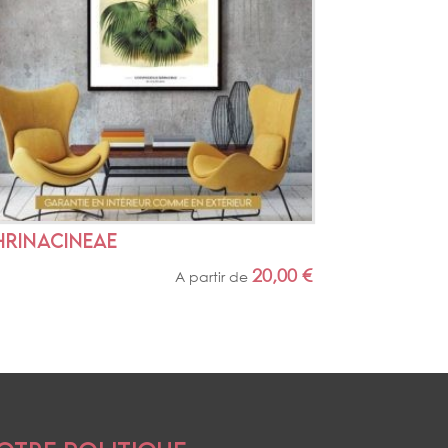
HRINACINEAE
20,00
€
A partir de