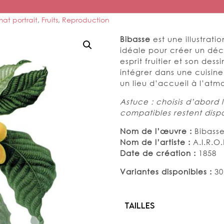
mat portrait
,
Fruits
,
Reproduction
Bibasse
est une illustrat
idéale pour créer un déco
esprit fruitier et son des
intégrer dans une cuisin
un lieu d’accueil à l’at
Astuce : choisis d’abord l
compatibles restent dispo
Nom de l’œuvre :
Bibass
Nom de l’artiste :
A.I.R.O.
Date de création :
1858
Variantes disponibles :
30
Tailles