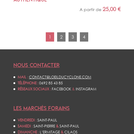
25,00
€
A partir de
1
2
3
4
NOUS CONTACTER
MAIL :
CONTACT@LOEILDUCYCLONE.COM
TÉLÉPHONE :
0692 85 43 85
RÉSEAUX SOCIAUX :
FACEBOOK
&
INSTAGRAM
LES MARCHÉS FORAINS
VENDREDI :
SAINT-PAUL
SAMEDI :
SAINT-PIERRE
&
SAINT-PAUL
DIMANCHE :
L’ERMITAGE
&
CILAOS