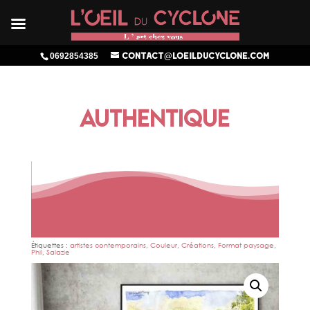
0692854385
contact@loeilducyclone.com
AUTHENTIQUE
Étiquettes :
artistes contemporains
,
Couleur
,
Créations
,
Format paysage
,
Phil
,
Salazie