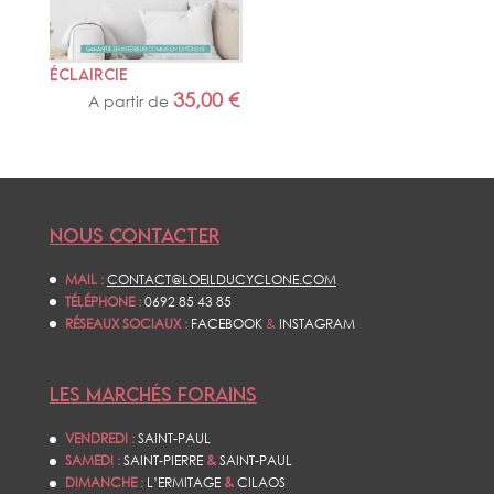
ÉCLAIRCIE
35,00
€
A partir de
NOUS CONTACTER
MAIL :
CONTACT@LOEILDUCYCLONE.COM
TÉLÉPHONE :
0692 85 43 85
RÉSEAUX SOCIAUX :
FACEBOOK
&
INSTAGRAM
LES MARCHÉS FORAINS
VENDREDI :
SAINT-PAUL
SAMEDI :
SAINT-PIERRE
&
SAINT-PAUL
DIMANCHE :
L’ERMITAGE
&
CILAOS