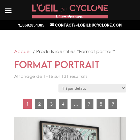
0692854385
contact@loeilducyclone.com
Accueil
/ Produits identifiés “Format portrait”
Format portrait
Affichage de 1–16 sur 131 résultats
1
2
3
4
…
7
8
9