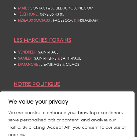
MAIL :
CONTACT@LOEILDUCYCLONE.COM
TÉLÉPHONE :
0692 85 43 85
RÉSEAUX SOCIAUX :
FACEBOOK
&
INSTAGRAM
LES MARCHÉS FORAINS
VENDREDI :
SAINT-PAUL
SAMEDI :
SAINT-PIERRE
&
SAINT-PAUL
DIMANCHE :
L’ERMITAGE
&
CILAOS
NOTRE POLITIQUE
CONDITIONS GÉNÉRALES DE VENTES
We value your privacy
POLITIQUE DE CONFIDENTIALITÉS
MENTIONS LÉGALES
We use cookies to enhance your browsing experience,
serve personalised ads or content, and analyse our
traffic. By clicking "Accept All", you consent to our use of
cookies.