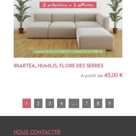
IRIARTÉA, HUMILIS, FLORE DES SERRES
45,00
€
A partir de
1
2
3
4
…
7
8
9
NOUS CONTACTER