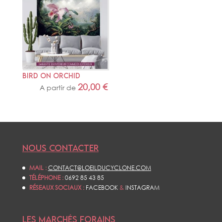
BIRD ON ORCHID
20,00
€
A partir de
NOUS CONTACTER
MAIL :
CONTACT@LOEILDUCYCLONE.COM
TÉLÉPHONE :
0692 85 43 85
RÉSEAUX SOCIAUX :
FACEBOOK
&
INSTAGRAM
LES MARCHÉS FORAINS