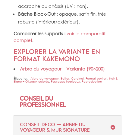
accroche ou châssis (UV : non).
Bâche Block‑Out
: opaque, satin fin, très
robuste (intérieur/extérieur).
Comparer les supports :
voir le comparatif
complet
.
Explorer la variante en
format kakemono
Arbre du voyageur – Variante (90×200)
Étiquettes :
Arbre du voyageur
,
Bellier
,
Cardinal
,
Format portrait
,
Noir &
Blanc + Oiseaux colorés
,
Paysages tropicaux
,
Reproduction
Conseil du
professionnel
CONSEIL DÉCO — ARBRE DU
VOYAGEUR & MUR SIGNATURE