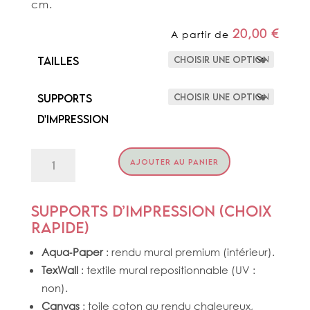
cm.
20,00
€
A partir de
Tailles
Supports
d'impression
quantité
AJOUTER AU PANIER
de
ARBRES
DU
VOYAGEUR
Supports d’impression (choix
rapide)
Aqua‑Paper
: rendu mural premium (intérieur).
TexWall
: textile mural repositionnable (UV :
non).
Canvas
: toile coton au rendu chaleureux,