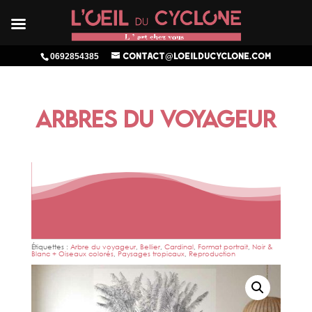
0692854385
contact@loeilducyclone.com
ARBRES DU VOYAGEUR
Étiquettes :
Arbre du voyageur
,
Bellier
,
Cardinal
,
Format portrait
,
Noir &
Blanc + Oiseaux colorés
,
Paysages tropicaux
,
Reproduction