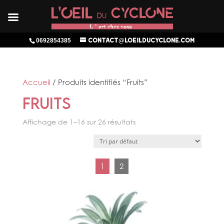
0692854385
contact@loeilducyclone.com
Accueil
/ Produits identifiés “Fruits”
Fruits
Affichage de 1–16 sur 26 résultats
1
2