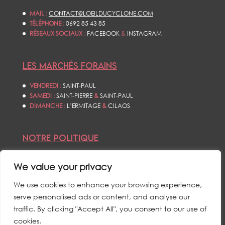
MAIL :
CONTACT@LOEILDUCYCLONE.COM
TÉLÉPHONE :
0692 85 43 85
RÉSEAUX SOCIAUX :
FACEBOOK
&
INSTAGRAM
LES MARCHÉS FORAINS
VENDREDI :
SAINT-PAUL
SAMEDI :
SAINT-PIERRE
&
SAINT-PAUL
DIMANCHE :
L’ERMITAGE
&
CILAOS
NOTRE POLITIQUE
CONDITIONS GÉNÉRALES DE VENTES
We value your privacy
POLITIQUE DE CONFIDENTIALITÉS
MENTIONS LÉGALES
We use cookies to enhance your browsing experience,
serve personalised ads or content, and analyse our
traffic. By clicking "Accept All", you consent to our use of
cookies.