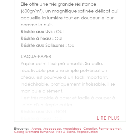
Elle offre une très grande résistance
(600gr/m²), un magnifique satinée délicat qui
accueille la lumière tout en douceur le jour
comme la nuit.
Résiste aux Uvs :
OUI
Résiste à l'eau :
OUI
Résiste aux Salissures :
OUI
L'AQUA-PAPER
Papier peint tissé pré-encollé. Sa colle,
réactivable par une simple pulvérisation
d’eau, est pourvue d’un tack important.
Indéchirable, pratiquement infroissable, il se
manipule aisément.
Il est très rapide à poser et facile à couper à
l'aide d'un simple cutter.
Résiste aux Uvs :
NON
LIRE PLUS
Résiste à l'eau :
OUI
Résiste aux Salissures :
OUI
Étiquettes :
Arbres
,
Arecaceae
,
Arecoideae
,
Cocotier
,
Format portrait
,
Georg Everhard Rumphius
,
Noir & Blanc
,
Reproduction
LE TEXWALL