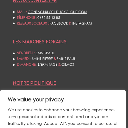
NOUS CONTACTER
MAIL :
CONTACT@LOEILDUCYCLONE.COM
TÉLÉPHONE :
0692 85 43 85
RÉSEAUX SOCIAUX :
FACEBOOK
&
INSTAGRAM
LES MARCHÉS FORAINS
VENDREDI :
SAINT-PAUL
SAMEDI :
SAINT-PIERRE
&
SAINT-PAUL
DIMANCHE :
L’ERMITAGE
&
CILAOS
NOTRE POLITIQUE
CONDITIONS GÉNÉRALES DE VENTES
We value your privacy
POLITIQUE DE CONFIDENTIALITÉS
MENTIONS LÉGALES
We use cookies to enhance your browsing experience,
serve personalised ads or content, and analyse our
traffic. By clicking "Accept All", you consent to our use of