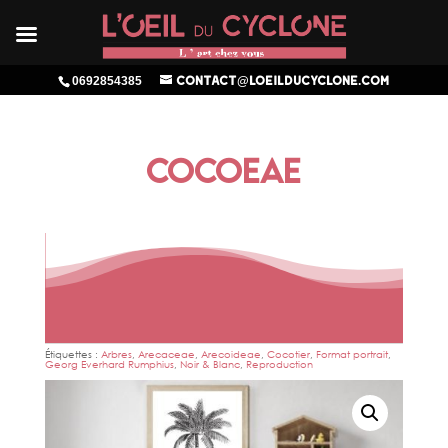
0692854385
contact@loeilducyclone.com
COCOEAE
Étiquettes :
Arbres
,
Arecaceae
,
Arecoideae
,
Cocotier
,
Format portrait
,
Georg Everhard Rumphius
,
Noir & Blanc
,
Reproduction