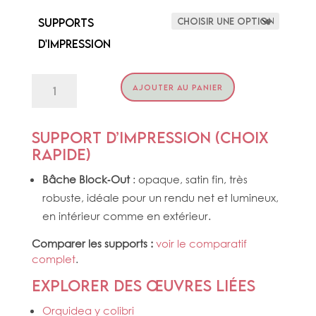
Supports
d'impression
quantité
AJOUTER AU PANIER
de
COLIBRI
&
PASSIFLORE
Support d’impression (choix
rapide)
Bâche Block‑Out
: opaque, satin fin, très
robuste, idéale pour un rendu net et lumineux,
en intérieur comme en extérieur.
Comparer les supports :
voir le comparatif
complet
.
Explorer des œuvres liées
Orquidea y colibri