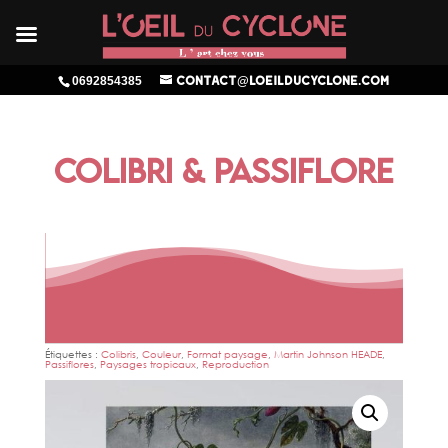
0692854385
contact@loeilducyclone.com
COLIBRI & PASSIFLORE
Étiquettes :
Colibris
,
Couleur
,
Format paysage
,
Martin Johnson HEADE
,
Passiflores
,
Paysages tropicaux
,
Reproduction