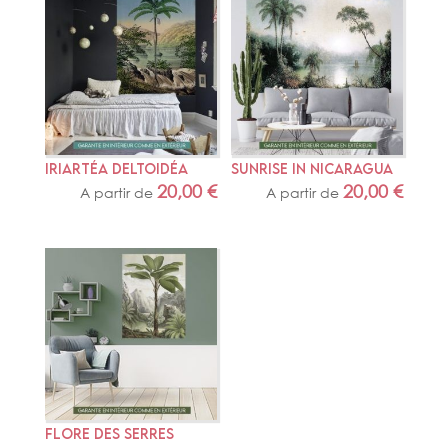
IRIARTÉA DELTOIDÉA
SUNRISE IN NICARAGUA
20,00
€
20,00
€
A partir de
A partir de
FLORE DES SERRES