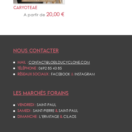
CARYOTEAE
20,00
€
A partir de
NOUS CONTACTER
MAIL :
CONTACT@LOEILDUCYCLONE.COM
TÉLÉPHONE :
0692 85 43 85
RÉSEAUX SOCIAUX :
FACEBOOK
&
INSTAGRAM
LES MARCHÉS FORAINS
VENDREDI :
SAINT-PAUL
SAMEDI :
SAINT-PIERRE
&
SAINT-PAUL
DIMANCHE :
L’ERMITAGE
&
CILAOS