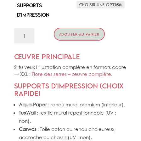
Supports
d'impression
quantité
AJOUTER AU PANIER
de
KAKEMONO
FLORE
Œuvre principale
Si tu veux l’illustration complète en formats cadre
→ XXL :
Flore des serres – œuvre complète
.
Supports d’impression (choix
rapide)
Aqua‑Paper
: rendu mural premium (intérieur).
TexWall
: textile mural repositionnable (UV :
non).
Canvas
: Toile coton au rendu chaleureux,
accroche ou chassis (UV : non).