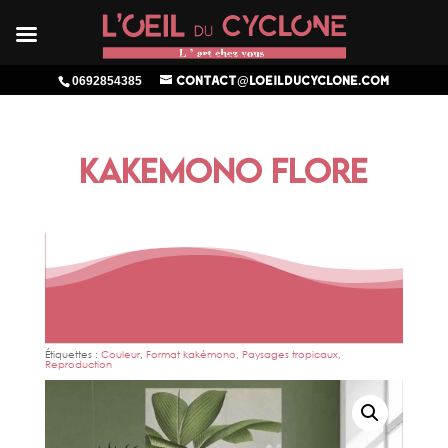
0692854385
contact@loeilducyclone.com
KAKEMONO FLORE
Étiquettes :
Couleur
,
Format kakémono
,
Paysages tropicaux
,
Reproduction