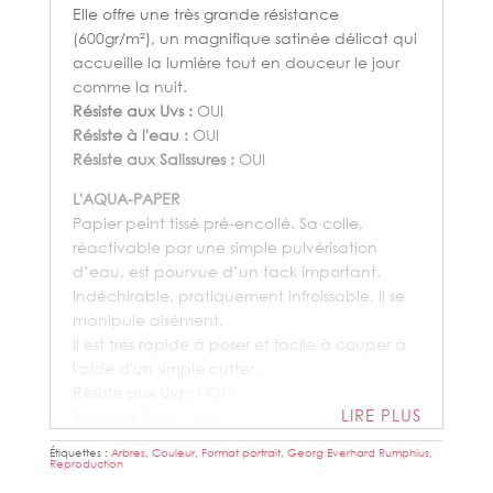
Elle offre une très grande résistance
(600gr/m²), un magnifique satinée délicat qui
accueille la lumière tout en douceur le jour
comme la nuit.
Résiste aux Uvs :
OUI
Résiste à l'eau :
OUI
Résiste aux Salissures :
OUI
L'AQUA-PAPER
Papier peint tissé pré-encollé. Sa colle,
réactivable par une simple pulvérisation
d’eau, est pourvue d’un tack important.
Indéchirable, pratiquement infroissable, il se
manipule aisément.
Il est très rapide à poser et facile à couper à
l'aide d'un simple cutter.
Résiste aux Uvs :
NON
LIRE PLUS
Résiste à l'eau :
OUI
Résiste aux Salissures :
OUI
Étiquettes :
Arbres
,
Couleur
,
Format portrait
,
Georg Everhard Rumphius
,
Reproduction
LE TEXWALL