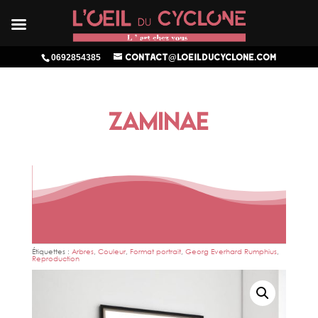
0692854385
contact@loeilducyclone.com
ZAMINAE
Étiquettes :
Arbres
,
Couleur
,
Format portrait
,
Georg Everhard Rumphius
,
Reproduction