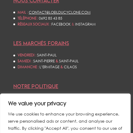
NOUS CONTACTER
MAIL :
CONTACT@LOEILDUCYCLONE.COM
TÉLÉPHONE :
0692 85 43 85
RÉSEAUX SOCIAUX :
FACEBOOK
&
INSTAGRAM
LES MARCHÉS FORAINS
VENDREDI :
SAINT-PAUL
SAMEDI :
SAINT-PIERRE
&
SAINT-PAUL
DIMANCHE :
L’ERMITAGE
&
CILAOS
NOTRE POLITIQUE
CONDITIONS GÉNÉRALES DE VENTES
We value your privacy
POLITIQUE DE CONFIDENTIALITÉS
MENTIONS LÉGALES
We use cookies to enhance your browsing experience,
serve personalised ads or content, and analyse our
traffic. By clicking "Accept All", you consent to our use of