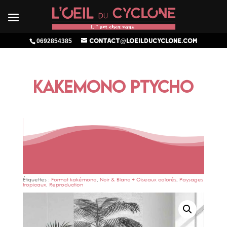
0692854385
contact@loeilducyclone.com
KAKEMONO PTYCHO
Étiquettes :
Format kakémono
,
Noir & Blanc + Oiseaux colorés
,
Paysages
tropicaux
,
Reproduction