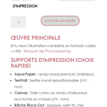
d'impression
quantité
AJOUTER AU PANIER
de
KAKEMONO
PTYCHO
Œuvre principale
Si tu veux l’illustration complète en formats cadre
→ XXL :
Bosquet de Ptychosperma
.
Supports d’impression (choix
rapide)
Aqua‑Paper
: rendu mural premium (intérieur).
TexWall
: textile mural repositionnable (UV :
non).
Canvas
: Toile coton au rendu chaleureux,
accroche ou chassis (UV : non).
Bâche Block‑Out
: opaque, satin fin, très