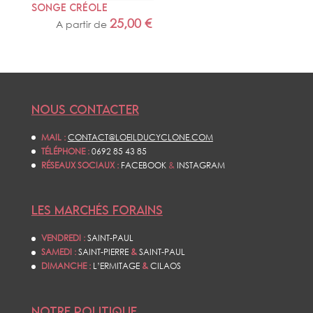
SONGE CRÉOLE
25,00
€
A partir de
NOUS CONTACTER
MAIL :
CONTACT@LOEILDUCYCLONE.COM
TÉLÉPHONE :
0692 85 43 85
RÉSEAUX SOCIAUX :
FACEBOOK
&
INSTAGRAM
LES MARCHÉS FORAINS
VENDREDI :
SAINT-PAUL
SAMEDI :
SAINT-PIERRE
&
SAINT-PAUL
DIMANCHE :
L’ERMITAGE
&
CILAOS
NOTRE POLITIQUE