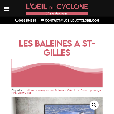
0692854385
contact@loeilducyclone.com
LES BALEINES A ST-
GILLES
Étiquettes :
artistes contemporains
,
Baleines
,
Créations
,
Format paysage
,
Nito
,
Saint-Gilles