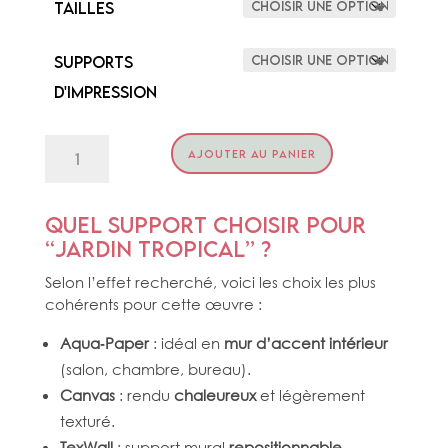
Tailles
Supports
d'impression
quantité
AJOUTER AU PANIER
de
LES
BALEINES
A
Quel support choisir pour
ST-
“jardin tropical” ?
GILLES
Selon l’effet recherché, voici les choix les plus
cohérents pour cette œuvre :
Aqua‑Paper
: idéal en
mur d’accent intérieur
(salon, chambre, bureau).
Canvas
: rendu
chaleureux
et légèrement
texturé.
TexWall
: support mural
repositionnable