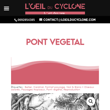
0692854385
contact@loeilducyclone.com
PONT VEGETAL
Étiquettes :
Bellier
,
Cardinal
,
Format paysage
,
Noir & Blanc + Oiseaux
colorés
,
Paysages tropicaux
,
Pont végétal
,
Reproduction