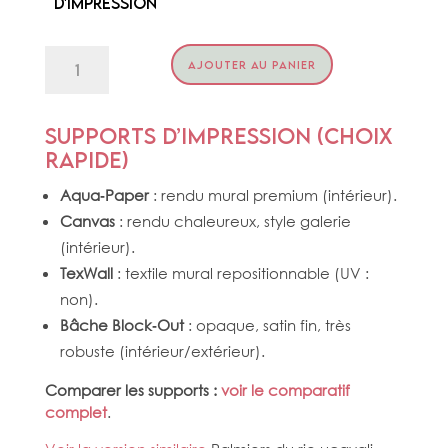
d'impression
quantité
AJOUTER AU PANIER
de
PONT
VEGETAL
Supports d’impression (choix
rapide)
Aqua‑Paper
: rendu mural premium (intérieur).
Canvas
: rendu chaleureux, style galerie
(intérieur).
TexWall
: textile mural repositionnable (UV :
non).
Bâche Block‑Out
: opaque, satin fin, très
robuste (intérieur/extérieur).
Comparer les supports :
voir le comparatif
complet
.