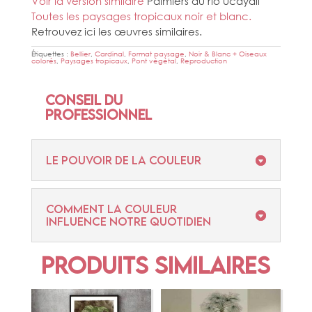
Voir la version similaire
Palmiers du rio ucayali
Toutes les paysages tropicaux noir et blanc.
Retrouvez ici les œuvres similaires.
Étiquettes :
Bellier
,
Cardinal
,
Format paysage
,
Noir & Blanc + Oiseaux
colorés
,
Paysages tropicaux
,
Pont végétal
,
Reproduction
Conseil du
professionnel
Le pouvoir de la couleur
Comment la couleur
influence notre quotidien
Produits similaires