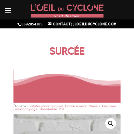
0692854385
contact@loeilducyclone.com
SURCÉE
Étiquettes :
artistes contemporains
,
Canne à sucre
,
Couleur
,
Créations
,
Format paysage
,
Grand-Anse
,
Phil