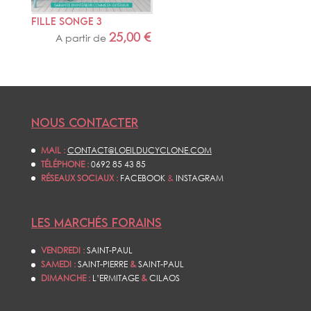
FILLE SONGE 3
25,00
€
A partir de
NOUS CONTACTER
MAIL :
CONTACT@LOEILDUCYCLONE.COM
TÉLÉPHONE :
0692 85 43 85
RÉSEAUX SOCIAUX :
FACEBOOK
&
INSTAGRAM
LES MARCHÉS FORAINS
VENDREDI :
SAINT-PAUL
SAMEDI :
SAINT-PIERRE
&
SAINT-PAUL
DIMANCHE :
L’ERMITAGE
&
CILAOS