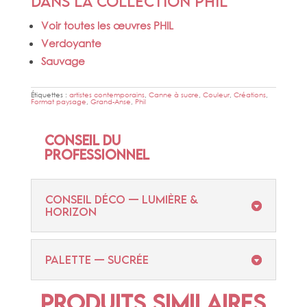
Dans la collection PHIL
Voir toutes les œuvres PHIL
Verdoyante
Sauvage
Étiquettes :
artistes contemporains
,
Canne à sucre
,
Couleur
,
Créations
,
Format paysage
,
Grand-Anse
,
Phil
Conseil du
professionnel
CONSEIL DÉCO — LUMIÈRE &
HORIZON
PALETTE — SUCRÉE
Produits similaires