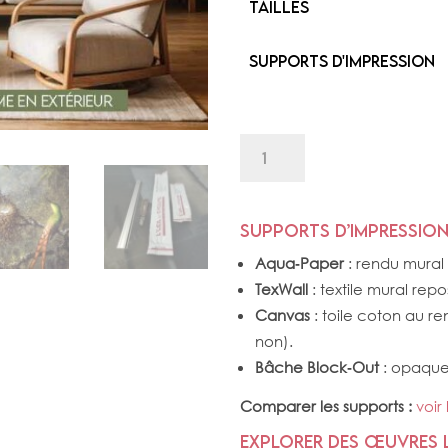
Tailles
Supports d'impression
quantité
de
3
BIRDS
&
Supports d’impression
NEST
Aqua‑Paper
: rendu mural 
TexWall
: textile mural repo
Canvas
: toile coton au r
non).
Bâche Block‑Out
: opaque, 
Comparer les supports :
voir
Explorer des œuvres l