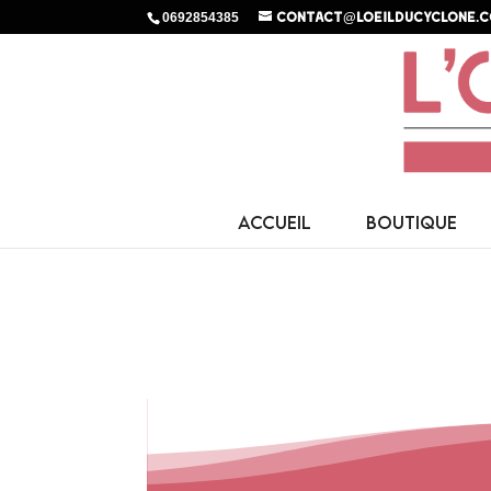
0692854385
contact@loeilducyclone.
ACCUEIL
BOUTIQUE