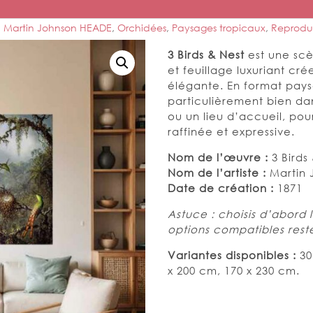
,
Martin Johnson HEADE
,
Orchidées
,
Paysages tropicaux
,
Reprodu
3 Birds & Nest
est une scè
et feuillage luxuriant cr
élégante. En format pay
particulièrement bien da
ou un lieu d’accueil, pou
raffinée et expressive.
Nom de l’œuvre :
3 Birds
Nom de l’artiste :
Martin 
Date de création :
1871
Astuce : choisis d’abord l
options compatibles reste
Variantes disponibles :
30
x 200 cm, 170 x 230 cm.