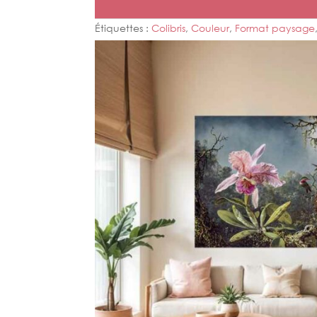
Étiquettes :
Colibris
,
Couleur
,
Format paysage