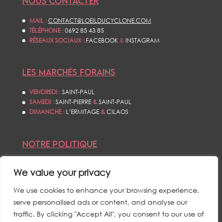
NOUS CONTACTER
MAIL :
CONTACT@LOEILDUCYCLONE.COM
TÉLÉPHONE :
0692 85 43 85
RÉSEAUX SOCIAUX :
FACEBOOK
&
INSTAGRAM
LES MARCHÉS FORAINS
VENDREDI :
SAINT-PAUL
SAMEDI :
SAINT-PIERRE
&
SAINT-PAUL
DIMANCHE :
L’ERMITAGE
&
CILAOS
NOTRE POLITIQUE
CONDITIONS GÉNÉRALES DE VENTES
We value your privacy
POLITIQUE DE CONFIDENTIALITÉS
MENTIONS LÉGALES
We use cookies to enhance your browsing experience,
serve personalised ads or content, and analyse our
traffic. By clicking "Accept All", you consent to our use of