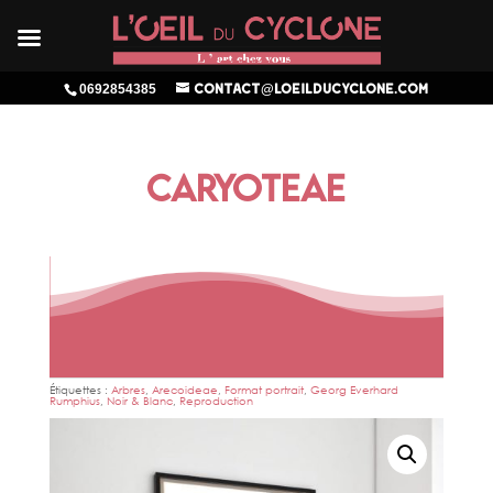
0692854385
contact@loeilducyclone.com
CARYOTEAE
Étiquettes :
Arbres
,
Arecoideae
,
Format portrait
,
Georg Everhard
Rumphius
,
Noir & Blanc
,
Reproduction