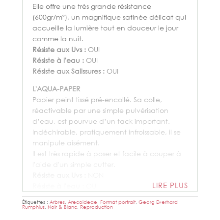
Elle offre une très grande résistance
(600gr/m²), un magnifique satinée délicat qui
accueille la lumière tout en douceur le jour
comme la nuit.
Résiste aux Uvs :
OUI
Résiste à l'eau :
OUI
Résiste aux Salissures :
OUI
L'AQUA-PAPER
Papier peint tissé pré-encollé. Sa colle,
réactivable par une simple pulvérisation
d’eau, est pourvue d’un tack important.
Indéchirable, pratiquement infroissable, il se
manipule aisément.
Il est très rapide à poser et facile à couper à
l'aide d'un simple cutter.
Résiste aux Uvs :
NON
LIRE PLUS
Résiste à l'eau :
OUI
Résiste aux Salissures :
OUI
Étiquettes :
Arbres
,
Arecoideae
,
Format portrait
,
Georg Everhard
Rumphius
,
Noir & Blanc
,
Reproduction
LE TEXWALL