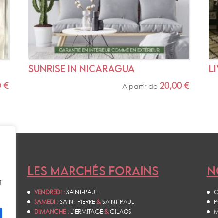
SUNRISE IN NICARAGUA
L
0
€
20,00
€
A partir de
LES MARCHÉS FORAINS
N
f
VENDREDI :
SAINT-PAUL
C
SAMEDI :
SAINT-PIERRE
&
SAINT-PAUL
P
DIMANCHE :
L’ERMITAGE
&
CILAOS
M