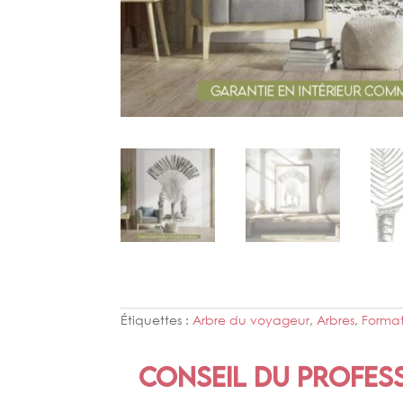
Étiquettes :
Arbre du voyageur
,
Arbres
,
Format
Conseil du profes