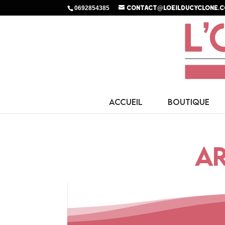
0692854385
contact@loeilducyclone.
ACCUEIL
BOUTIQUE
AR