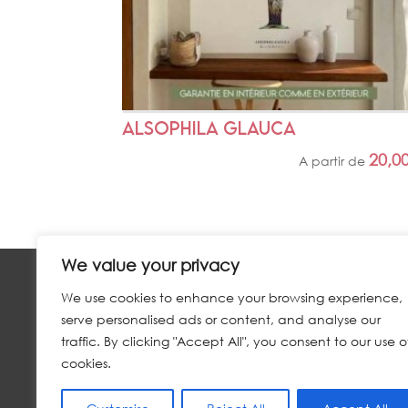
ALSOPHILA GLAUCA
20,0
A partir de
We value your privacy
We use cookies to enhance your browsing experience,
NOUS CONTACTER
serve personalised ads or content, and analyse our
traffic. By clicking "Accept All", you consent to our use o
MAIL :
CONTACT@LOEILDUCYCLONE.COM
cookies.
TÉLÉPHONE :
0692 85 43 85
RÉSEAUX SOCIAUX :
FACEBOOK
&
INSTAGRAM