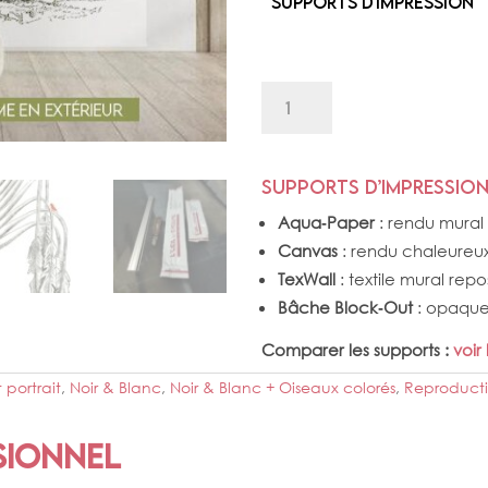
Supports d'impression
quantité
de
ARBRE
DU
VOYAGEUR
Supports d’impression
NB
Aqua‑Paper
: rendu mural 
Canvas
: rendu chaleureux, 
TexWall
: textile mural repo
Bâche Block‑Out
: opaque, 
Comparer les supports :
voir
 portrait
,
Noir & Blanc
,
Noir & Blanc + Oiseaux colorés
,
Reproduct
sionnel