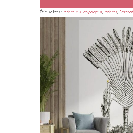
Étiquettes :
Arbre du voyageur
,
Arbres
,
Format