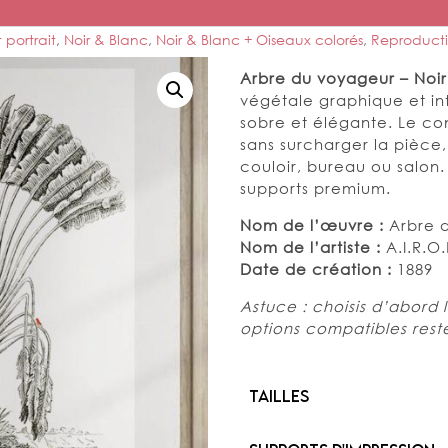
 portrait
,
Noir & Blanc
,
Noir & Blanc + Oiseaux colorés
,
Reproduct
Arbre du voyageur – Noir
végétale graphique et in
sobre et élégante. Le con
sans surcharger la pièce,
couloir, bureau ou salon.
supports premium.
Nom de l’œuvre :
Arbre 
Nom de l’artiste :
A.I.R.O.
Date de création :
1889
Astuce : choisis d’abord l
options compatibles reste
Tailles