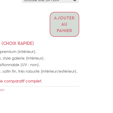
AJOUTER
AU
PANIER
 (choix rapide)
premium (intérieur).
style galerie (intérieur).
sitionnable (UV : non).
satin fin, très robuste (intérieur/extérieur).
 le comparatif complet
.
ion