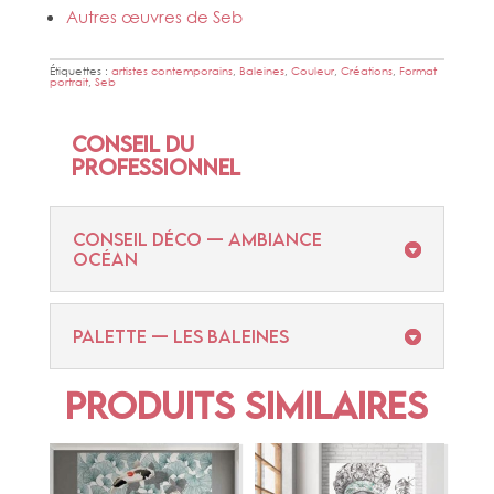
Autres œuvres de Seb
Étiquettes :
artistes contemporains
,
Baleines
,
Couleur
,
Créations
,
Format
portrait
,
Seb
Conseil du
professionnel
CONSEIL DÉCO — AMBIANCE
OCÉAN
PALETTE — LES BALEINES
Produits similaires