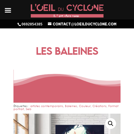
0692854385
contact@loeilducyclone.com
LES BALEINES
Étiquettes :
artistes contemporains
,
Baleines
,
Couleur
,
Créations
,
Format
portrait
,
Seb