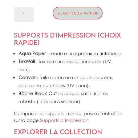
quantité
AJOUTER AU PANIER
de
LES
BALEINES
Supports d’impression (choix
rapide)
Aqua‑Paper
: rendu mural premium (intérieur).
TexWall
: textile mural repositionnable (UV :
non).
Canvas
: Toile coton au rendu chaleureux,
accroche ou chassis (UV : non).
Bâche Block‑Out
: opaque, satin fin, très
robuste (intérieur/extérieur).
Comparer les supports : rendu, pose et entretien
sur la page
Supports d’impression
.
Explorer la collection