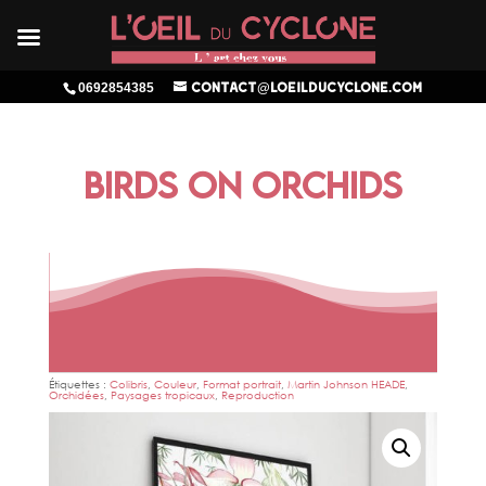
0692854385
contact@loeilducyclone.com
BIRDS ON ORCHIDS
Étiquettes :
Colibris
,
Couleur
,
Format portrait
,
Martin Johnson HEADE
,
Orchidées
,
Paysages tropicaux
,
Reproduction