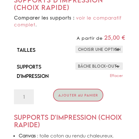
(choix rapide)
Comparer les supports :
voir le comparatif
complet
.
25,00
€
A partir de
Tailles
Supports
d'impression
Effacer
quantité
AJOUTER AU PANIER
de
BIRDS
ON
ORCHIDS
Supports d’impression (choix
rapide)
Canvas
: toile coton au rendu chaleureux,