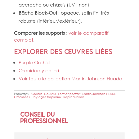
accroche ou châssis (UV : non).
Bâche Block‑Out
: opaque, satin fin, très
robuste (intérieur/extérieur).
Comparer les supports :
voir le comparatif
complet
.
Explorer des œuvres liées
Purple Orchid
Orquidea y colibri
Voir toute la collection Martin Johnson Heade
Étiquettes :
Colibris
,
Couleur
,
Format portrait
,
Martin Johnson HEADE
,
Orchidées
,
Paysages tropicaux
,
Reproduction
Conseil du
professionnel