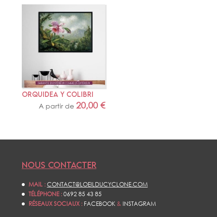
ORQUIDEA Y COLIBRI
20,00
€
A partir de
NOUS CONTACTER
MAIL :
CONTACT@LOEILDUCYCLONE.COM
TÉLÉPHONE :
0692 85 43 85
RÉSEAUX SOCIAUX :
FACEBOOK
&
INSTAGRAM