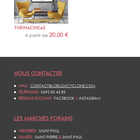
THRINACINEAE
20,00
€
A partir de
NOUS CONTACTER
MAIL :
CONTACT@LOEILDUCYCLONE.COM
TÉLÉPHONE :
0692 85 43 85
RÉSEAUX SOCIAUX :
FACEBOOK
&
INSTAGRAM
LES MARCHÉS FORAINS
VENDREDI :
SAINT-PAUL
SAMEDI :
SAINT-PIERRE
&
SAINT-PAUL