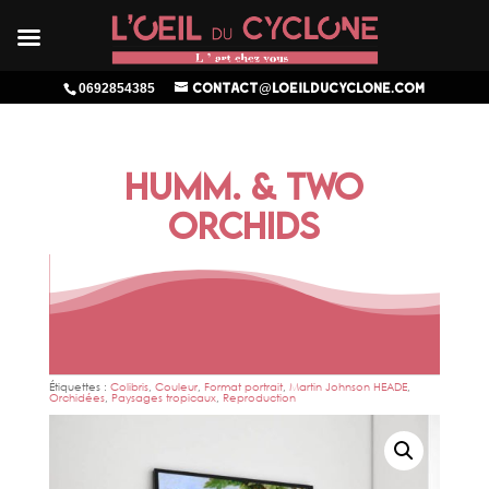
0692854385
contact@loeilducyclone.com
HUMM. & TWO
ORCHIDS
Étiquettes :
Colibris
,
Couleur
,
Format portrait
,
Martin Johnson HEADE
,
Orchidées
,
Paysages tropicaux
,
Reproduction