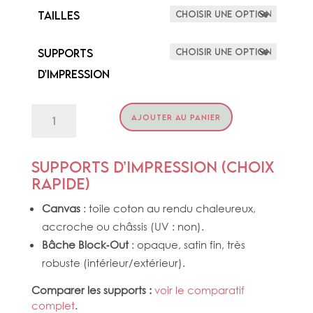
Tailles
Supports
d'impression
quantité
AJOUTER AU PANIER
de
HUMM.
&
TWO
Supports d’impression (choix
ORCHIDS
rapide)
Canvas
: toile coton au rendu chaleureux,
accroche ou châssis (UV : non).
Bâche Block‑Out
: opaque, satin fin, très
robuste (intérieur/extérieur).
Comparer les supports :
voir le comparatif
complet
.