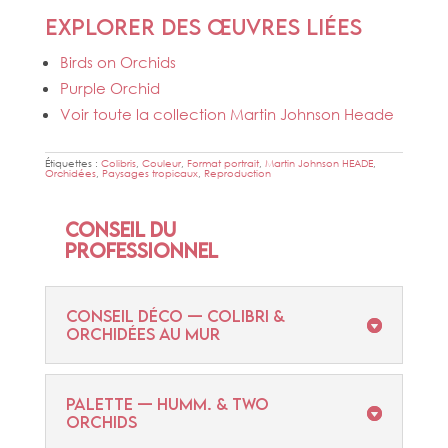
Explorer des œuvres liées
Birds on Orchids
Purple Orchid
Voir toute la collection Martin Johnson Heade
Étiquettes :
Colibris
,
Couleur
,
Format portrait
,
Martin Johnson HEADE
,
Orchidées
,
Paysages tropicaux
,
Reproduction
Conseil du
professionnel
CONSEIL DÉCO — COLIBRI &
ORCHIDÉES AU MUR
PALETTE — HUMM. & TWO
ORCHIDS