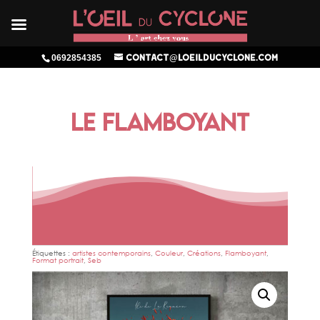
0692854385
contact@loeilducyclone.com
LE FLAMBOYANT
Étiquettes :
artistes contemporains
,
Couleur
,
Créations
,
Flamboyant
,
Format portrait
,
Seb