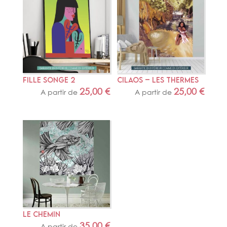
FILLE SONGE 2
CILAOS – LES THERMES
25,00
€
25,00
€
A partir de
A partir de
LE CHEMIN
35,00
€
A partir de