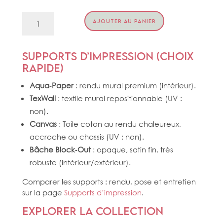
quantité
AJOUTER AU PANIER
de
LE
FLAMBOYANT
Supports d’impression (choix
rapide)
Aqua‑Paper
: rendu mural premium (intérieur).
TexWall
: textile mural repositionnable (UV :
non).
Canvas
: Toile coton au rendu chaleureux,
accroche ou chassis (UV : non).
Bâche Block‑Out
: opaque, satin fin, très
robuste (intérieur/extérieur).
Comparer les supports : rendu, pose et entretien
sur la page
Supports d’impression
.
Explorer la collection