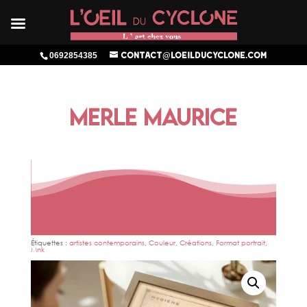
0692854385
contact@loeilducyclone.com
MERLE MAURICE
Étiquettes :
artistes contemporains
,
Couleur
,
Créations
,
Format portrait
,
Mnk