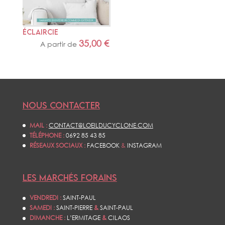
ÉCLAIRCIE
35,00
€
A partir de
NOUS CONTACTER
MAIL :
CONTACT@LOEILDUCYCLONE.COM
TÉLÉPHONE :
0692 85 43 85
RÉSEAUX SOCIAUX :
FACEBOOK
&
INSTAGRAM
LES MARCHÉS FORAINS
VENDREDI :
SAINT-PAUL
SAMEDI :
SAINT-PIERRE
&
SAINT-PAUL
DIMANCHE :
L’ERMITAGE
&
CILAOS