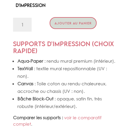
d'impression
quantité
AJOUTER AU PANIER
de
MERLE
MAURICE
Supports d’impression (choix
rapide)
Aqua‑Paper
: rendu mural premium (intérieur).
TexWall
: textile mural repositionnable (UV :
non).
Canvas
: Toile coton au rendu chaleureux,
accroche ou chassis (UV : non).
Bâche Block‑Out
: opaque, satin fin, très
robuste (intérieur/extérieur).
Comparer les supports :
voir le comparatif
complet
.