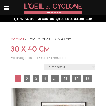
0692854385
contact@loeilducyclone.com
Accueil
/ Produit Tailles / 30 x 40 cm
30 x 40 cm
Affichage de 1–16 sur 194 résultats
1
2
3
4
…
11
12
13