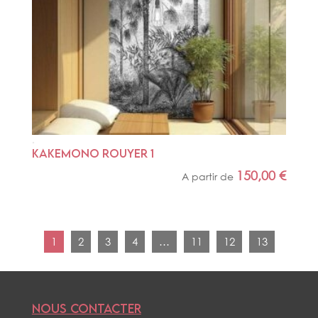
KAKEMONO ROUYER 1
150,00
€
A partir de
1
2
3
4
…
11
12
13
NOUS CONTACTER