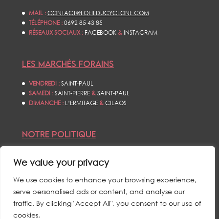
MAIL :
CONTACT@LOEILDUCYCLONE.COM
TÉLÉPHONE :
0692 85 43 85
RÉSEAUX SOCIAUX :
FACEBOOK
&
INSTAGRAM
LES MARCHÉS FORAINS
VENDREDI :
SAINT-PAUL
SAMEDI :
SAINT-PIERRE
&
SAINT-PAUL
DIMANCHE :
L’ERMITAGE
&
CILAOS
NOTRE POLITIQUE
CONDITIONS GÉNÉRALES DE VENTES
We value your privacy
POLITIQUE DE CONFIDENTIALITÉS
MENTIONS LÉGALES
We use cookies to enhance your browsing experience,
serve personalised ads or content, and analyse our
traffic. By clicking "Accept All", you consent to our use of
cookies.