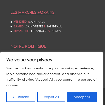
LES MARCHÉS FORAINS
VENDREDI :
SAINT-PAUL
SAMEDI :
SAINT-PIERRE
&
SAINT-PAUL
DIMANCHE :
L’ERMITAGE
&
CILAOS
NOTRE POLITIQUE
CONDITIONS GÉNÉRALES DE VENTES
We value your privacy
POLITIQUE DE CONFIDENTIALITÉS
MENTIONS LÉGALES
We use cookies to enhance your browsing experience,
serve personalised ads or content, and analyse our
traffic. By clicking "Accept All", you consent to our use of
cookies.
Customise
Reject All
Accept All
© L’ŒIL DU CYCLONE - TOUS DROITS RÉSERVÉS - 2021