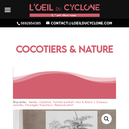
0692854385
contact@loeilducyclone.com
COCOTIERS & NATURE
Étiquettes :
Bellier
,
Cardinal
,
Format portrait
,
Noir & Blanc + Oiseaux
colorés
,
Paysages tropicaux
,
Reproduction