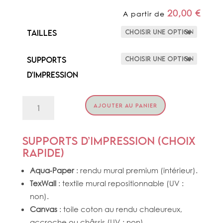
20,00
€
A partir de
Tailles
Supports
d'impression
quantité
AJOUTER AU PANIER
de
COCOTIERS
&
NATURE
Supports d’impression (choix
rapide)
Aqua‑Paper
: rendu mural premium (intérieur).
TexWall
: textile mural repositionnable (UV :
non).
Canvas
: toile coton au rendu chaleureux,
accroche ou châssis (UV : non).