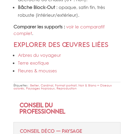
Bâche Block‑Out
: opaque, satin fin, très
robuste (intérieur/extérieur).
Comparer les supports :
voir le comparatif
complet
.
Explorer des œuvres liées
Arbres du voyageur
Terre exotique
Fleures & mousses
Étiquettes :
Bellier
,
Cardinal
,
Format portrait
,
Noir & Blanc + Oiseaux
colorés
,
Paysages tropicaux
,
Reproduction
Conseil du
professionnel
CONSEIL DÉCO — PAYSAGE