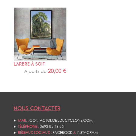
L’ARBRE À SOIF
20,00
€
A partir de
NOUS CONTACTER
MAIL :
CONTACT@LOEILDUCYCLONE.COM
TÉLÉPHONE :
0692 85 43 85
RÉSEAUX SOCIAUX :
FACEBOOK
&
INSTAGRAM