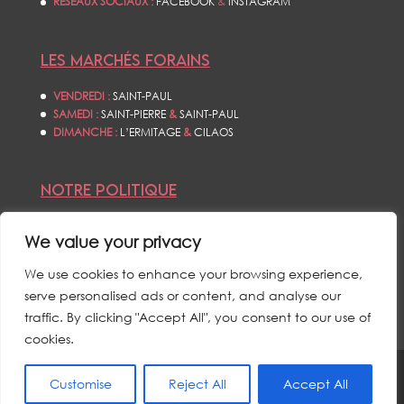
RÉSEAUX SOCIAUX :
FACEBOOK
&
INSTAGRAM
LES MARCHÉS FORAINS
VENDREDI :
SAINT-PAUL
SAMEDI :
SAINT-PIERRE
&
SAINT-PAUL
DIMANCHE :
L’ERMITAGE
&
CILAOS
NOTRE POLITIQUE
CONDITIONS GÉNÉRALES DE VENTES
We value your privacy
POLITIQUE DE CONFIDENTIALITÉS
MENTIONS LÉGALES
We use cookies to enhance your browsing experience,
serve personalised ads or content, and analyse our
traffic. By clicking "Accept All", you consent to our use of
cookies.
Customise
Reject All
Accept All
© L’ŒIL DU CYCLONE - TOUS DROITS RÉSERVÉS - 2021