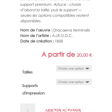
support premium.
Astuce : choisis
d’abord la taille, puis le support —
seules les options compatibles restent
disponibles.
Nom de l’œuvre :
Dracaena terminalis
Nom de l’artiste :
A.I.R.O.D.C.
Date de création :
1858
A partir de
20,00
€
Tailles
Supports
d'impression
quantité
AJOUTER AU PANIER
de