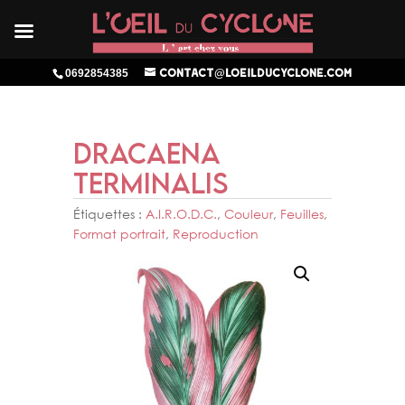
0692854385
contact@loeilducyclone.com
DRACAENA
TERMINALIS
Étiquettes :
A.I.R.O.D.C.
,
Couleur
,
Feuilles
,
Format portrait
,
Reproduction