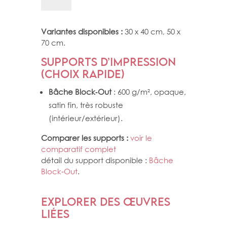
DRACAENA
TERMINALIS
Variantes disponibles :
30 x 40 cm, 50 x
70 cm.
Supports d’impression
(choix rapide)
Bâche Block‑Out
: 600 g/m², opaque,
satin fin, très robuste
(intérieur/extérieur).
Comparer les supports :
voir le
comparatif complet
détail du support disponible :
Bâche
Block‑Out
.
Explorer des œuvres
liées