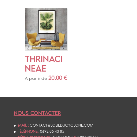
THRINACI
NEAE
20,00
€
A partir de
NOUS CONTACTER
MAIL :
CONTACT@LOEILDUCYCLONE.COM
TÉLÉPHONE :
0692 85 43 85