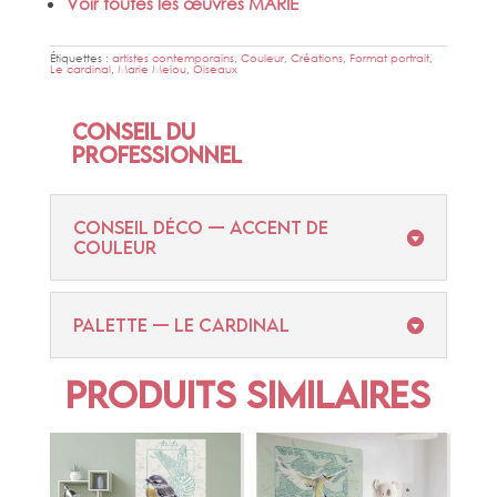
Voir toutes les œuvres MARIE
Étiquettes :
artistes contemporains
,
Couleur
,
Créations
,
Format portrait
,
Le cardinal
,
Marie Melou
,
Oiseaux
Conseil du
professionnel
CONSEIL DÉCO — ACCENT DE
COULEUR
PALETTE — LE CARDINAL
Produits similaires