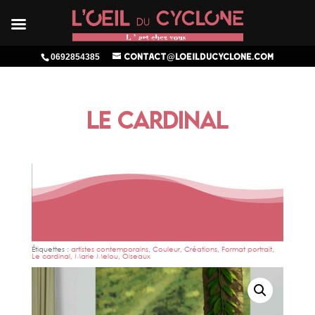
0692854385
contact@loeilducyclone.com
LE CARDINAL
Étiquettes :
artistes contemporains
,
Couleur
,
Créations
,
Format portrait
,
Le cardinal
,
Marie Melou
,
Oiseaux