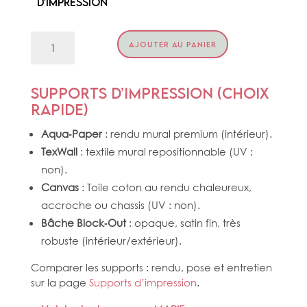
d'impression
quantité
AJOUTER AU PANIER
de
LE
CARDINAL
Supports d’impression (choix
rapide)
Aqua‑Paper
: rendu mural premium (intérieur).
TexWall
: textile mural repositionnable (UV :
non).
Canvas
: Toile coton au rendu chaleureux,
accroche ou chassis (UV : non).
Bâche Block‑Out
: opaque, satin fin, très
robuste (intérieur/extérieur).
Comparer les supports : rendu, pose et entretien
sur la page
Supports d’impression
.