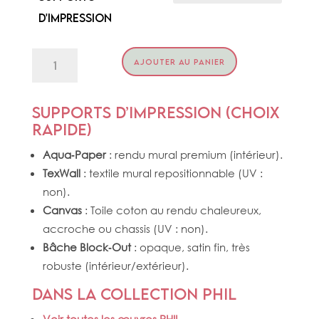
d'impression
quantité
AJOUTER AU PANIER
de
PAISIBLE
Supports d’impression (choix
rapide)
Aqua‑Paper
: rendu mural premium (intérieur).
TexWall
: textile mural repositionnable (UV :
non).
Canvas
: Toile coton au rendu chaleureux,
accroche ou chassis (UV : non).
Bâche Block‑Out
: opaque, satin fin, très
robuste (intérieur/extérieur).
Dans la collection PHIL
Voir toutes les œuvres PHIL