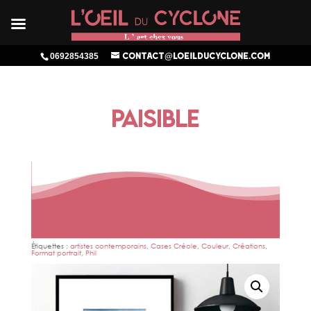
0692854385
contact@loeilducyclone.com
PAISIBLE
Étiquettes :
artistes contemporains
,
Cases Créole
,
Couleur
,
Créations
,
Format portrait
,
Phil