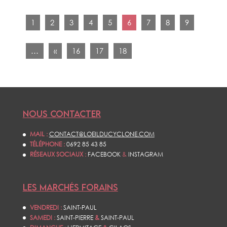
1
2
3
4
5
6
7
8
9
…
«
16
17
18
NOUS CONTACTER
MAIL :
CONTACT@LOEILDUCYCLONE.COM
TÉLÉPHONE :
0692 85 43 85
RÉSEAUX SOCIAUX :
FACEBOOK
&
INSTAGRAM
LES MARCHÉS FORAINS
VENDREDI :
SAINT-PAUL
SAMEDI :
SAINT-PIERRE
&
SAINT-PAUL