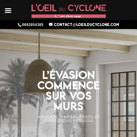
0692854385
contact@loeilducyclone.com
L’ÉVASION
COMMENCE
SUR VOS
MURS
AFFICHES, PAPIERS PEINTS ET
IMPRESSIONS PREMIUM