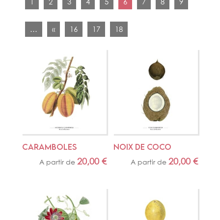
1
2
3
4
5
6
7
8
9
…
«
16
17
18
CARAMBOLES
NOIX DE COCO
20,00
€
20,00
€
A partir de
A partir de