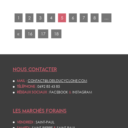
1
2
3
4
5
6
7
8
…
«
16
17
18
NOUS CONTACTER
MAIL :
CONTACT@LOEILDUCYCLONE.COM
TÉLÉPHONE :
0692 85 43 85
RÉSEAUX SOCIAUX :
FACEBOOK
&
INSTAGRAM
LES MARCHÉS FORAINS
VENDREDI :
SAINT-PAUL
SAMEDI :
SAINT-PIERRE
&
SAINT-PAUL