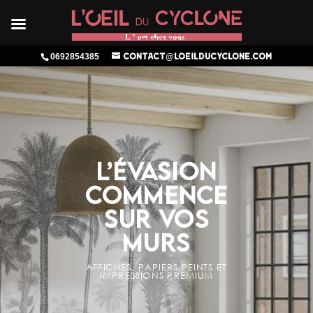
0692854385
contact@loeilducyclone.com
L’ÉVASION
COMMENCE
SUR VOS
MURS
AFFICHES, PAPIERS PEINTS ET
IMPRESSIONS PREMIUM