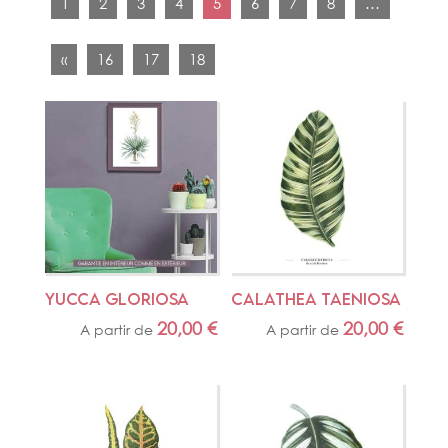
1
2
3
4
5
6
7
8
…
«
16
17
18
YUCCA GLORIOSA
CALATHEA TAENIOSA
20,00
€
20,00
€
A partir de
A partir de