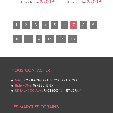
25,00
€
25,00
€
A partir de
A partir de
1
2
3
4
5
6
7
8
9
10
…
«
16
17
18
NOUS CONTACTER
MAIL :
CONTACT@LOEILDUCYCLONE.COM
TÉLÉPHONE :
0692 85 43 85
RÉSEAUX SOCIAUX :
FACEBOOK
&
INSTAGRAM
LES MARCHÉS FORAINS