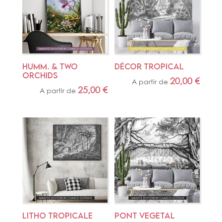
HUMM. & TWO 
DÉCOR TROPICAL
ORCHIDS
20,00
€
A partir de
25,00
€
A partir de
LITHO TROPICALE
PONT VEGETAL