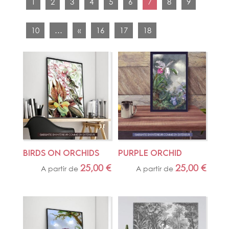
1
2
3
4
5
6
7
8
9
10
…
«
16
17
18
BIRDS ON ORCHIDS
PURPLE ORCHID
25,00
€
25,00
€
A partir de
A partir de