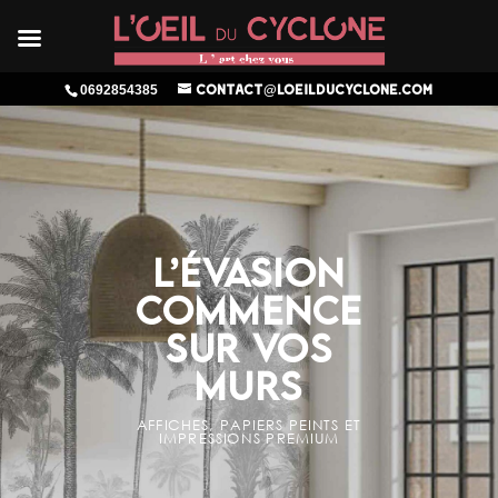
0692854385
contact@loeilducyclone.com
L’ÉVASION
COMMENCE
SUR VOS
MURS
AFFICHES, PAPIERS PEINTS ET
IMPRESSIONS PREMIUM