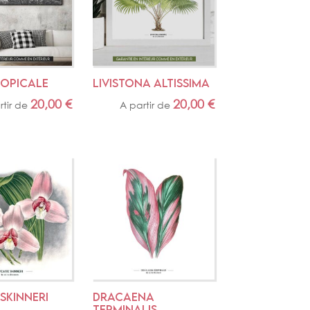
ROPICALE
LIVISTONA ALTISSIMA
20,00
€
20,00
€
rtir de
A partir de
SKINNERI
DRACAENA 
TERMINALIS