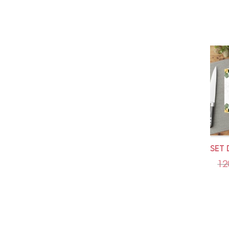
SET 
12