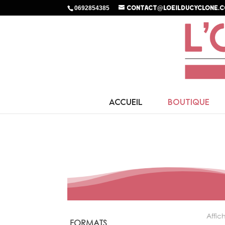
0692854385
contact@loeilducyclone.
ACCUEIL
BOUTIQUE
Affic
FORMATS