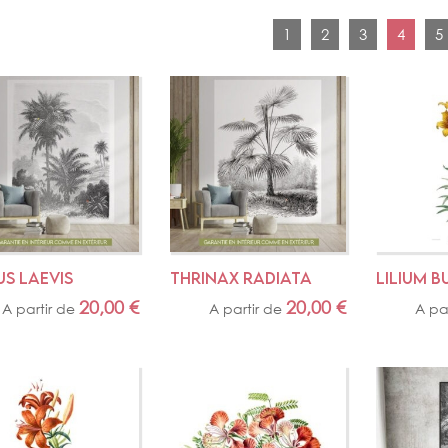
1
2
3
4
5
S LAEVIS
THRINAX RADIATA
LILIUM B
20,00
€
20,00
€
A partir de
A partir de
A pa