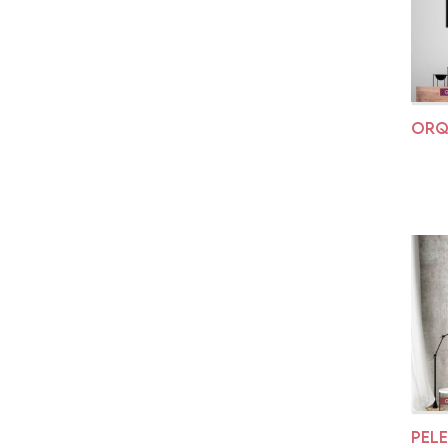
ORQU
PEL