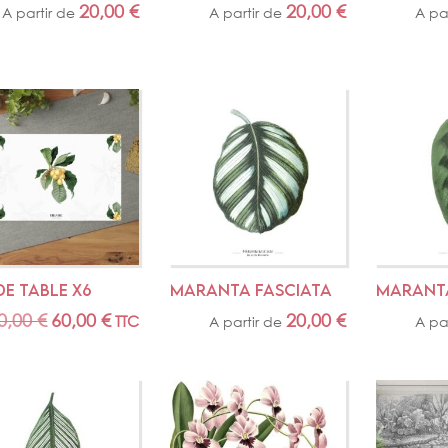
20,00
€
20,00
€
A partir de
A partir de
A pa
DE TABLE X6
MARANTA FASCIATA
MARANTA
0,00
€
Le
60,00
€
Le
20,00
€
TTC
A partir de
A pa
prix
prix
initial
actuel
était :
est :
120,00 €.
60,00 €.