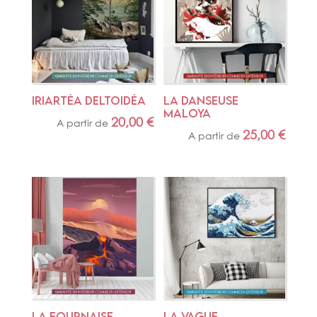
IRIARTÉA DELTOIDÉA
LA DANSEUSE 
MALOYA
20,00
€
A partir de
25,00
€
A partir de
LA FOURNAISE
LA VAGUE