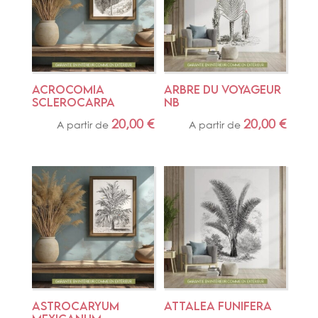
ACROCOMIA 
ARBRE DU VOYAGEUR 
SCLEROCARPA
NB
20,00
€
20,00
€
A partir de
A partir de
ASTROCARYUM 
ATTALEA FUNIFERA