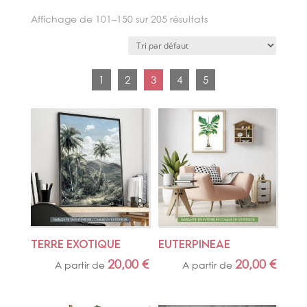
Cactus
Affichage de 101–150 sur 205 résultats
Créations
Feuilles
Fleurs
Fruits
1
2
3
4
5
Ile de la Réunion
Orchidées
Paysages tropicaux
Reproduction
TERRE EXOTIQUE
EUTERPINEAE
20,00
€
20,00
€
A partir de
A partir de