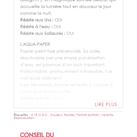
accueille la lumière tout en douceur le jour
comme la nuit.
Résiste aux Uvs :
OUI
Résiste à l'eau :
OUI
Résiste aux Salissures :
OUI
L'AQUA-PAPER
Papier peint tissé pré-encollé. Sa colle,
réactivable par une simple pulvérisation
d’eau, est pourvue d’un tack important.
Indéchirable, pratiquement infroissable, il se
manipule aisément.
Il est très rapide à poser et facile à couper à
l'aide d'un simple cutter.
Résiste aux Uvs :
NON
LIRE PLUS
Résiste à l'eau :
OUI
Résiste aux Salissures :
OUI
Étiquettes :
A.I.R.O.D.C.
,
Couleur
,
Feuilles
,
Format portrait
,
Maranta
,
Reproduction
LE TEXWALL
La
Ferrari
des supports. Un textile mural blanc
Conseil du
de 240 microns, composé d’une toile