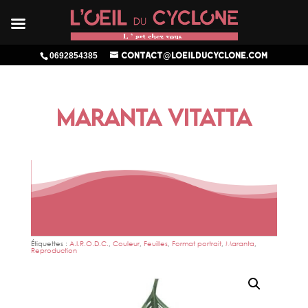
0692854385
contact@loeilducyclone.com
MARANTA VITATTA
Étiquettes :
A.I.R.O.D.C.
,
Couleur
,
Feuilles
,
Format portrait
,
Maranta
,
Reproduction