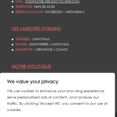
MAIL :
CONTACT@LOEILDUCYCLONE.COM
TÉLÉPHONE :
0692 85 43 85
RÉSEAUX SOCIAUX :
FACEBOOK
&
INSTAGRAM
LES MARCHÉS FORAINS
VENDREDI :
SAINT-PAUL
SAMEDI :
SAINT-PIERRE
&
SAINT-PAUL
DIMANCHE :
L’ERMITAGE
&
CILAOS
NOTRE POLITIQUE
CONDITIONS GÉNÉRALES DE VENTES
We value your privacy
POLITIQUE DE CONFIDENTIALITÉS
MENTIONS LÉGALES
We use cookies to enhance your browsing experience,
serve personalised ads or content, and analyse our
traffic. By clicking "Accept All", you consent to our use of
cookies.