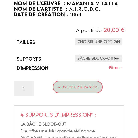
NOM DE L’ŒUVRE :
Maranta Vitatta
NOM DE L’ARTISTE :
A.I.R.O.D.C.
DATE DE CRÉATION :
1858
20,00
€
A partir de
Tailles
Supports
d'impression
Effacer
quantité
AJOUTER AU PANIER
de
MARANTA
VITATTA
4 supports d' impression* :
LA BÂCHE BLOCK-OUT
Elle offre une très grande résistance
(600gr/m²), un magnifique satinée délicat qui