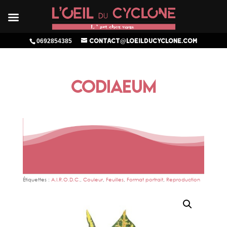
0692854385
contact@loeilducyclone.com
CODIAEUM
Étiquettes :
A.I.R.O.D.C.
,
Couleur
,
Feuilles
,
Format portrait
,
Reproduction