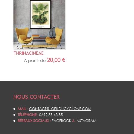
THRINACINEAE
20,00
€
A partir de
NOUS CONTACTER
MAIL :
CONTACT@LOEILDUCYCLONE.COM
TÉLÉPHONE :
0692 85 43 85
RÉSEAUX SOCIAUX :
FACEBOOK
&
INSTAGRAM